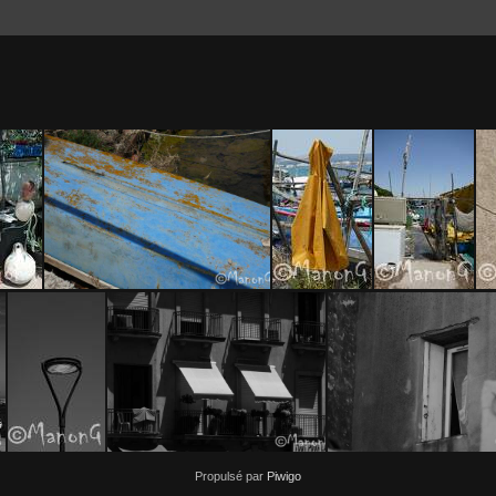
(10)
SETE (9)
SETE (22)
SETE (8)
Propulsé par
Piwigo