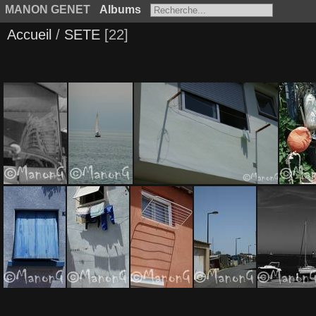
MANON GENET
Albums
Accueil
/
SETE
22
SETE (21)
SETE (12)
SETE (11)
SETE 