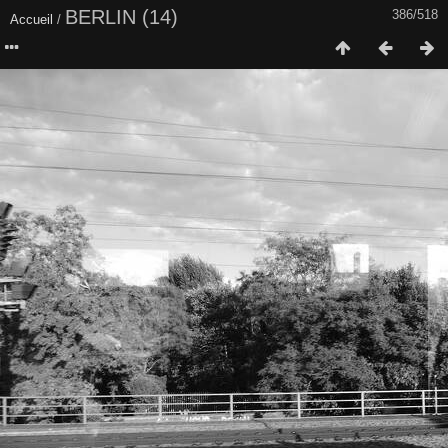
BERLIN (14)
386/518
Accueil
/